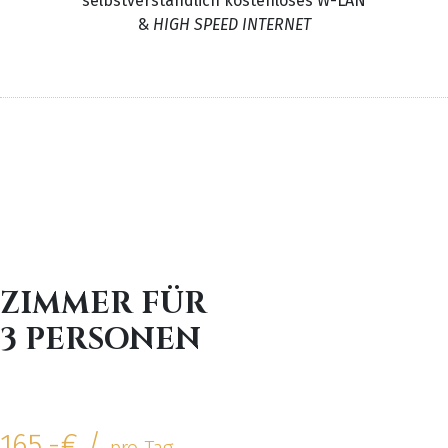
selbstverständlich kostenloses W-LAN
&
HIGH SPEED INTERNET
ZIMMER FÜR
3 PERSONEN
165,-€ /
pro Tag